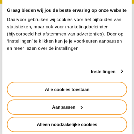
Graag bieden wij jou de beste ervaring op onze website
Daarvoor gebruiken wij cookies voor het bijhouden van
““De combinatie van
statistieken, maar ook voor marketingdoeleinden
theorie en praktijk ligt
(bijvoorbeeld het afstemmen van advertenties). Door op
‘Instellingen’ te klikken kun je je voorkeuren aanpassen
mij””
en meer lezen over de instellingen.
Waarom zou je voor Het Groene Lyceum (HGL)
Instellingen
kiezen? En wat kan je met een HGL-diploma? Voor
oud-student Luuk (18), die niet alleen theorie
Alle cookies toestaan
maar ook praktijk wilde, was Het Groene Lyceum
een logische ke…
Aanpassen
Lees het verhaal van Luuk
Alleen noodzakelijke cookies