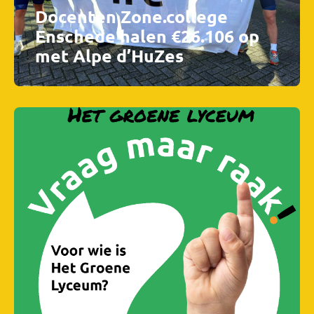
Docenten Zone.college
Enschede halen €26.106 op
met Alpe d’HuZes