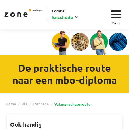
Locatie:
Enschede
Menu
De praktische route
naar een mbo-diploma
Home
VO
Enschede
Vakmanschapsroute
Ook handig