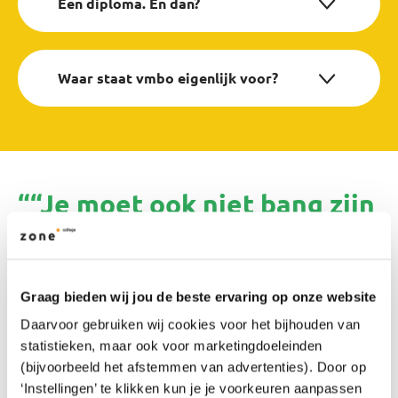
Een diploma. En dan?
Waar staat vmbo eigenlijk voor?
““Je moet ook niet bang zijn
om vieze handen te krijgen,
want dat gebeurt hier op
Graag bieden wij jou de beste ervaring op onze website
school wel.””
Daarvoor gebruiken wij cookies voor het bijhouden van
statistieken, maar ook voor marketingdoeleinden
(bijvoorbeeld het afstemmen van advertenties). Door op
Jetske de Jonge (12) woont in Enschede en zit op het
‘Instellingen’ te klikken kun je je voorkeuren aanpassen
Zone.college in Enschede. In de Onderwijsbijlage van de