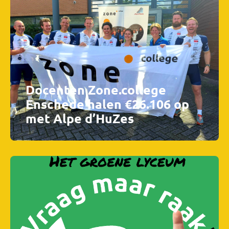
Docenten Zone.college
Enschede halen €26.106 op
met Alpe d’HuZes