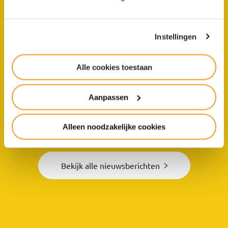
Instellingen
10 Dingen die je echt moet
Alle cookies toestaan
weten van Het Groene
Lyceum
Aanpassen
Alleen noodzakelijke cookies
Bekijk alle nieuwsberichten