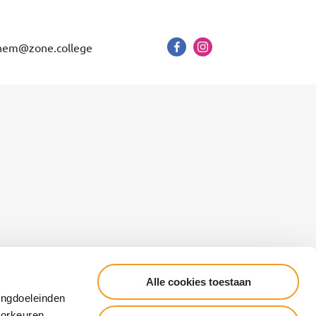
hem@zone.college
Alle cookies toestaan
Cookieverklaring
Algemene voorwaarden
ingdoeleinden
Responsible Disclosure
voorkeuren