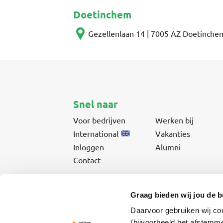
Doetinchem
Gezellenlaan 14 | 7005 AZ Doetinche
Snel naar
Voor bedrijven
Werken bij
International
Vakanties
Inloggen
Alumni
Contact
Graag bieden wij jou de b
Daarvoor gebruiken wij co
Vmbo- & mbo-opleidingen en cursussen voor jonger
(bijvoorbeeld het afstemme