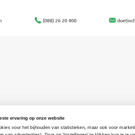
m
(088) 26 20 400
doetinc
este ervaring op onze website
Privacyverklaring
okies voor het bijhouden van statistieken, maar ook voor market
en, volwassenen en bedrijven
n van advertenties). Door op ‘Instellingen’ te klikken kun je je 