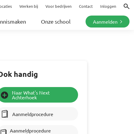
ocaties
Werken bij
Voor bedrijven
Contact
Inloggen
Zoeke
nnismaken
Onze school
Aanmelden
Ook handig
Naar What's Next
Achterhoek
Aanmeldprocedure
Aanmeldprocedure