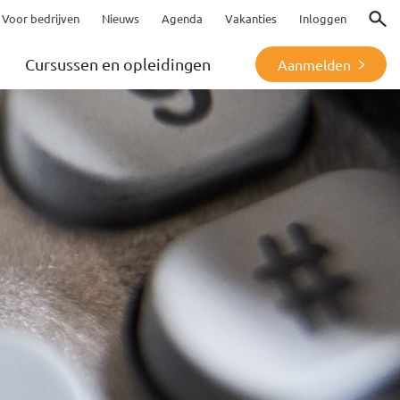
Voor bedrijven
Nieuws
Agenda
Vakanties
Inloggen
Zoeke
Cursussen en opleidingen
Aanmelden