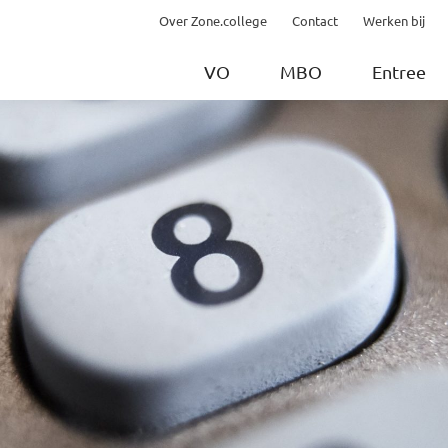
Over Zone.college
Contact
Werken bij
VO
MBO
Entree